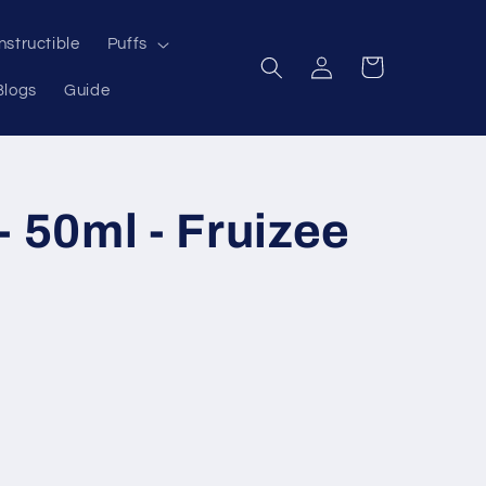
structible
Puffs
Connexion
Panier
Blogs
Guide
- 50ml - Fruizee