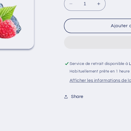
Réduire
Augmenter
la
la
quantité
quantité
de
de
Ajouter 
Fire
Fire
moon
moon
-
-
50ml
50ml
-
-
Fruizee
Fruizee
Service de retrait disponible à
Habituellement prête en 1 heure
Afficher les informations de l
Share