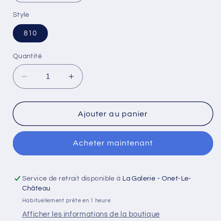
Style
810
Quantité
Réduire
Augmenter
la
la
quantité
quantité
de
de
Ajouter au panier
Drip
Drip
Tip
Tip
Acheter maintenant
810
810
Service de retrait disponible à
La Galerie - Onet-Le-
Château
Habituellement prête en 1 heure
Afficher les informations de la boutique