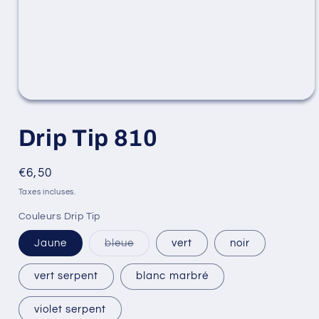
Ouvrir
le
média
Drip Tip 810
1
dans
une
fenêtre
Prix
€6,50
modale
habituel
Taxes incluses.
Couleurs Drip Tip
Variante
Jaune
bleue
vert
noir
épuisée
ou
indisponible
vert serpent
blanc marbré
violet serpent